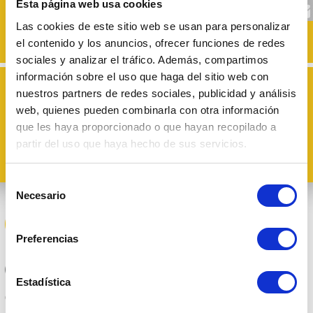
916 702 071
Esta página web usa cookies
Las cookies de este sitio web se usan para personalizar
Solicitar información por e-mail
el contenido y los anuncios, ofrecer funciones de redes
Rellenar formulario
sociales y analizar el tráfico. Además, compartimos
información sobre el uso que haga del sitio web con
LE LLAMAMOS
nuestros partners de redes sociales, publicidad y análisis
web, quienes pueden combinarla con otra información
que les haya proporcionado o que hayan recopilado a
Acepto los términos y condiciones de uso
partir del uso que haya hecho de sus servicios.
He leído y acepto la Política de Privacidad
Marque si no desea recibir comunicaciones comerciales, no se podrá beneficiar de descuentos
y promociones de Grupo ESV
Selección
Necesario
de
consentimiento
Preferencias
Estadística
Conoce ESVision Vigilancia Inteligente