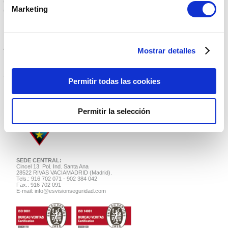
Cámaras de Vigilancia
Marketing
Control de Accesos
L.O.P.D. Ley Orgánica de Protección de Datos
Mantenimiento
Rondas de Videovigilancia
Área Administradores
Mostrar detalles
Noticias de Seguridad
Solicitud de Presupuesto
Permitir todas las cookies
Permitir la selección
SEDE CENTRAL:
Cincel 13. Pol. Ind. Santa Ana
28522 RIVAS VACIAMADRID (Madrid).
Tels.: 916 702 071 - 902 384 042
Fax.: 916 702 091
E-mail:
info@esvisionseguridad.com